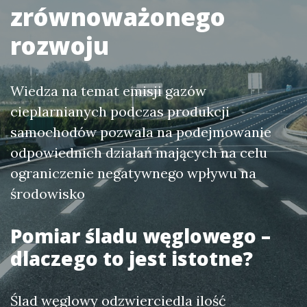
zrównoważonego
rozwoju
Wiedza na temat emisji gazów
cieplarnianych podczas produkcji
samochodów pozwala na podejmowanie
odpowiednich działań mających na celu
ograniczenie negatywnego wpływu na
środowisko
Pomiar śladu węglowego –
dlaczego to jest istotne?
Ślad węglowy odzwierciedla ilość