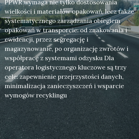
PPWR wymaga nie tylko dostosowania
wielkości i materiałów opakowań, lecz także
systematycznego zarządzania obiegiem
opakowań w transporcie: od znakowania i
ewidencji, przez segregację i
magazynowanie, po organizację zwrotów i
współpracę z systemami odzysku Dla
operatora logistycznego kluczowe są trzy
cele: zapewnienie przejrzystości danych,
minimalizacja zanieczyszczeń i wsparcie
wymogów recyklingu