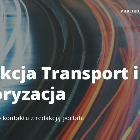
PUBLIKU
kcja Transport i
ryzacja
kontaktu z redakcją portalu