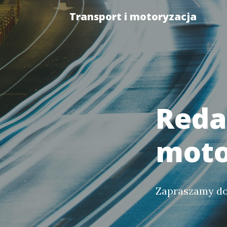
Transport i motoryzacja
Reda
moto
Zapraszamy do 