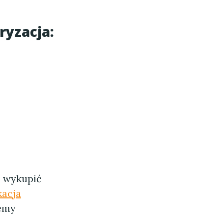
ryzacja:
z wykupić
kacja
jemy