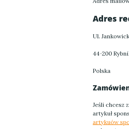
Adres mailo
Adres re
Ul. Jankowic
44-200 Rybni
Polska
Zamówieni
Jeśli chcesz
artykuł spon
artykuów sp