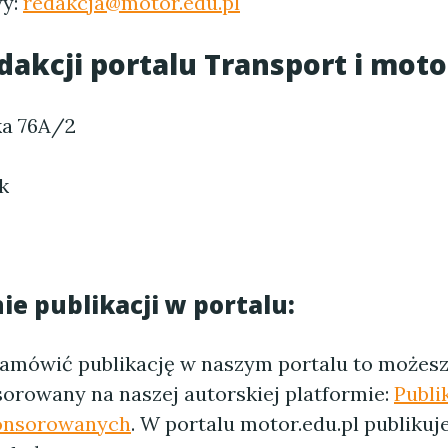
wy:
redakcja@motor.edu.pl
dakcji portalu Transport i moto
ka 76A/2
k
e publikacji w portalu:
 zamówić publikację w naszym portalu to możes
sorowany na naszej autorskiej platformie:
Publi
onsorowanych
. W portalu motor.edu.pl publiku