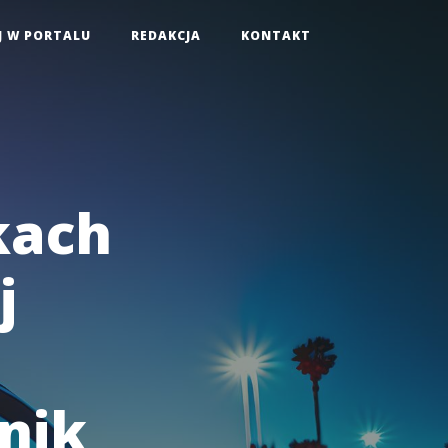
J W PORTALU
REDAKCJA
KONTAKT
kach
j
nik