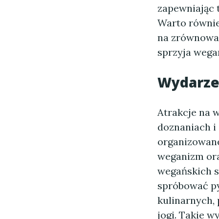
zapewniając
Warto równie
na zrównoważ
sprzyja weg
Wydarzen
Atrakcje na 
doznaniach i
organizowane 
weganizm ora
wegańskich st
spróbować py
kulinarnych, 
jogi. Takie w