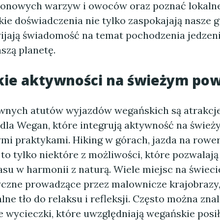
zonowych warzyw i owoców oraz poznać lokalne
kie doświadczenia nie tylko zaspokajają nasze g
ijają świadomość na temat pochodzenia jedzenia
szą planetę.
ie aktywności na świeżym pow
wnych atutów wyjazdów wegańskich są atrakcj
dla Wegan, które integrują aktywność na świe
ymi praktykami. Hiking w górach, jazda na rowe
to tylko niektóre z możliwości, które pozwalaj
su w harmonii z naturą. Wiele miejsc na świeci
tyczne prowadzące przez malownicze krajobrazy,
lne tło do relaksu i refleksji. Często można zna
 wycieczki, które uwzględniają wegańskie posił