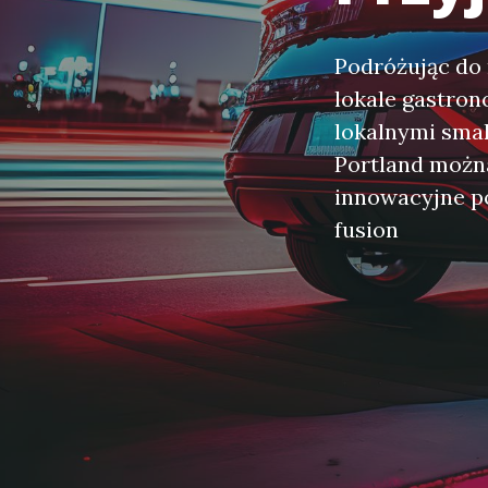
Podróżując do 
lokale gastron
lokalnymi smak
Portland można
innowacyjne p
fusion