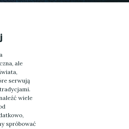
j
a
czna, ale
wiata,
óre serwują
tradycjami.
naleźć wiele
od
datkowo,
emy spróbować