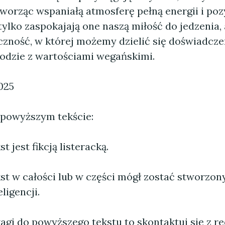
tworząc wspaniałą atmosferę pełną energii i po
 tylko zaspokajają one naszą miłość do jedzenia,
czność, w której możemy dzielić się doświadczen
godzie z wartościami wegańskimi.
025
 powyższym tekście:
 jest fikcją listeracką.
st w całości lub w części mógł zostać stworzo
ligencji.
agi do powyższego tekstu to skontaktuj się z re