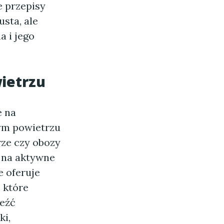
 przepisy
usta, ale
 i jego
ietrzu
e na
żym powietrzu
rze czy obozy
ą na aktywne
e oferuje
 które
leźć
ki,