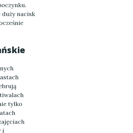
poczynku.
 duży nacisk
ocześnie
ańskie
rnych
iastach
ebrują
tiwalach
ie tylko
tatach
zajęciach
 i