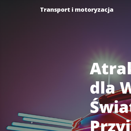
Transport i motoryzacja
Atra
dla 
Świa
Przy