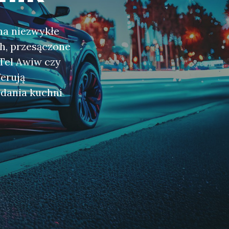
na niezwykłe
ch, przesączone
 Tel Awiw czy
ferują
dania kuchni