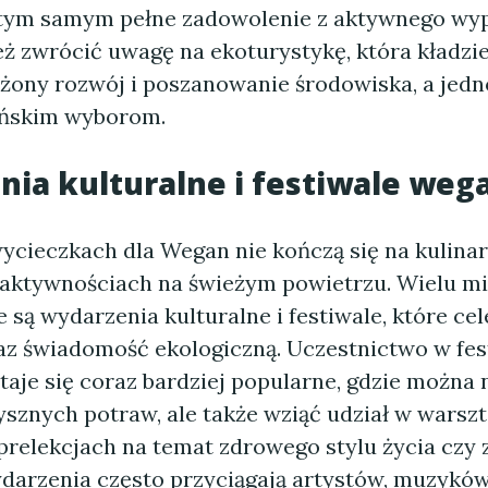
 tym samym pełne zadowolenie z aktywnego wy
ż zwrócić uwagę na ekoturystykę, która kładzie
ony rozwój i poszanowanie środowiska, a jedn
ańskim wyborom.
ia kulturalne i festiwale weg
wycieczkach dla Wegan nie kończą się na kulina
 aktywnościach na świeżym powietrzu. Wielu m
są wydarzenia kulturalne i festiwale, które cel
z świadomość ekologiczną. Uczestnictwo w fes
aje się coraz bardziej popularne, gdzie można n
sznych potraw, ale także wziąć udział w warsz
prelekcjach na temat zdrowego stylu życia czy 
ydarzenia często przyciągają artystów, muzyków