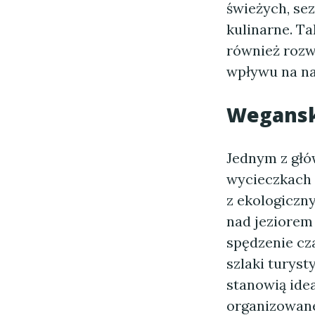
świeżych, se
kulinarne. Ta
również rozw
wpływu na na
Wegansk
Jednym z głó
wycieczkach 
z ekologiczn
nad jeziorem 
spędzenie cza
szlaki turys
stanowią idea
organizowane