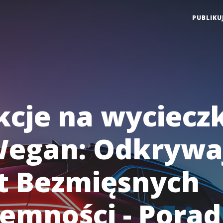
PUBLIKU
kcje na wyciecz
Wegan: Odkrywa
t Bezmięsnych
jemności - Porad