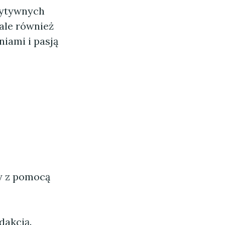
zytywnych
 ale również
iami i pasją
ny z pomocą
dakcją.