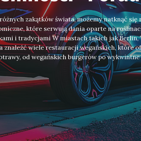
różnych zakątków świata, możemy natknąć się 
omiczne, które serwują dania oparte na roślina
ami i tradycjami W miastach takich jak Berlin,
 znaleźć wiele restauracji wegańskich, które o
otrawy, od wegańskich burgerów po wykwintne 