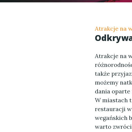
Atrakcje na 
Odkrywa
Atrakcje na 
różnorodności
także przyja
możemy natkn
dania oparte
W miastach ta
restauracji 
wegańskich b
warto zwróci