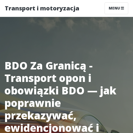
Transport i motoryzacja
MENU
BDO Za Granicą -
Transport opon i
obowiązki BDO — jak
poprawnie
przekazywać,
ewidencjonować i