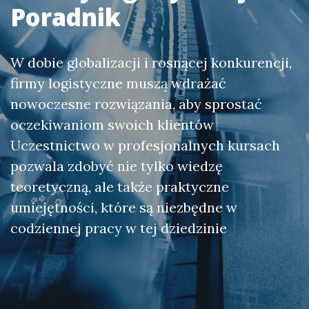
Poradnik
W dobie globalizacji i rosnącej konkurencji,
firmy logistyczne muszą wdrażać
nowoczesne rozwiązania, aby sprostać
oczekiwaniom swoich klientów
Uczestnictwo w profesjonalnych kursach
pozwala zdobyć nie tylko wiedzę
teoretyczną, ale także praktyczne
umiejętności, które są niezbędne w
codziennej pracy w tej dziedzinie