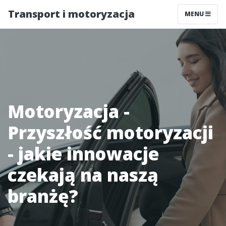
Transport i motoryzacja
MENU
Motoryzacja -
Przyszłość motoryzacji
- jakie innowacje
czekają na naszą
branżę?