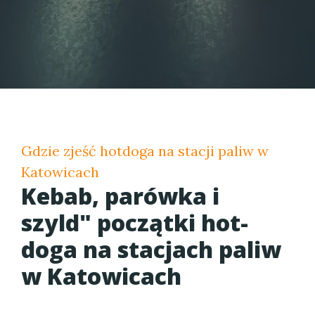
Gdzie zjeść hotdoga na stacji paliw w
Katowicach
Kebab, parówka i
szyld" początki hot-
doga na stacjach paliw
w Katowicach