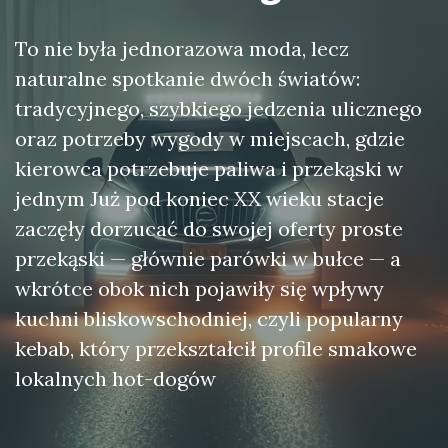
To nie była jednorazowa moda, lecz
naturalne spotkanie dwóch światów:
tradycyjnego, szybkiego jedzenia ulicznego
oraz potrzeby wygody w miejscach, gdzie
kierowca potrzebuje paliwa i przekąski w
jednym Już pod koniec XX wieku stacje
zaczęły dorzucać do swojej oferty proste
przekąski — głównie parówki w bułce — a
wkrótce obok nich pojawiły się wpływy
kuchni bliskowschodniej, czyli popularny
kebab, który przekształcił profile smakowe
lokalnych hot-dogów