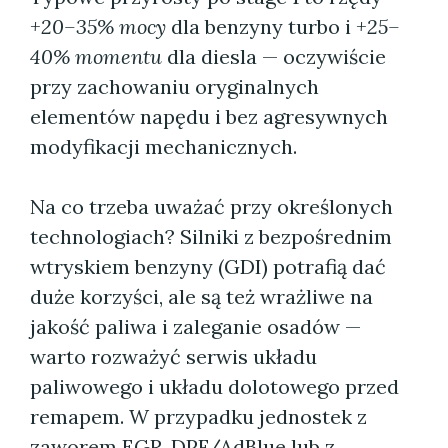
+20–35% mocy
dla benzyny turbo i
+25–
40% momentu
dla diesla — oczywiście
przy zachowaniu oryginalnych
elementów napędu i bez agresywnych
modyfikacji mechanicznych.
Na co trzeba uważać przy określonych
technologiach? Silniki z bezpośrednim
wtryskiem benzyny (GDI) potrafią dać
duże korzyści, ale są też wrażliwe na
jakość paliwa i zaleganie osadów —
warto rozważyć serwis układu
paliwowego i układu dolotowego przed
remapem. W przypadku jednostek z
zaworem EGR, DPF/AdBlue lub z