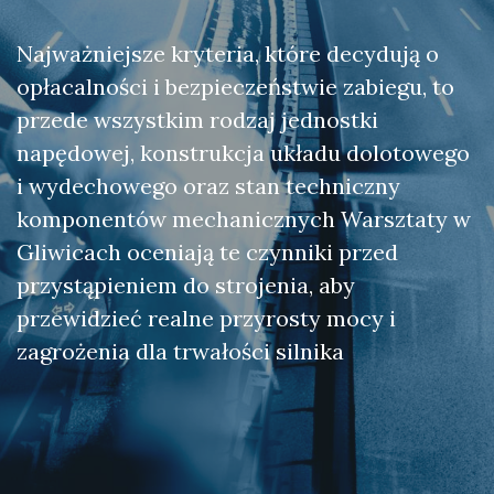
Najważniejsze kryteria, które decydują o
opłacalności i bezpieczeństwie zabiegu, to
przede wszystkim rodzaj jednostki
napędowej, konstrukcja układu dolotowego
i wydechowego oraz stan techniczny
komponentów mechanicznych Warsztaty w
Gliwicach oceniają te czynniki przed
przystąpieniem do strojenia, aby
przewidzieć realne przyrosty mocy i
zagrożenia dla trwałości silnika