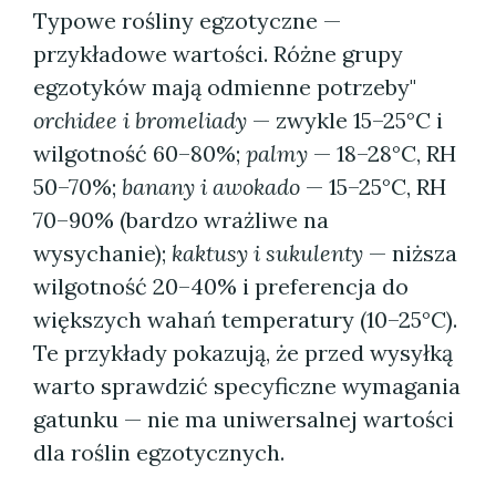
Typowe rośliny egzotyczne —
przykładowe wartości. Różne grupy
egzotyków mają odmienne potrzeby"
orchidee i bromeliady
— zwykle 15–25°C i
wilgotność 60–80%;
palmy
— 18–28°C, RH
50–70%;
banany i awokado
— 15–25°C, RH
70–90% (bardzo wrażliwe na
wysychanie);
kaktusy i sukulenty
— niższa
wilgotność 20–40% i preferencja do
większych wahań temperatury (10–25°C).
Te przykłady pokazują, że przed wysyłką
warto sprawdzić specyficzne wymagania
gatunku — nie ma uniwersalnej wartości
dla roślin egzotycznych.