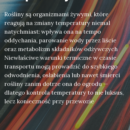
Rośliny są organizmami żywymi, które
reagują na zmiany temperatury niemal
natychmiast: wpływa ona na tempo
oddychania, parowanie wody przez liście
oraz metabolizm składników odżywczych
Niewłaściwe warunki termiczne w czasie
transportu mogą prowadzić do szybkiego
odwodnienia, osłabienia lub nawet śmierci
rośliny zanim dotrze ona do ogrodu —
dlatego kontrola temperatury to nie luksus,
lecz konieczność przy przewozie