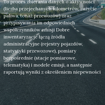
To proces zbierania danych o aktywności
(liczba przejechanych kilometrów, zużycie
paliwa, tonaż przewozów) oraz
przypisywania im odpowiednich
współczynników emisji Dobre
inwentaryzacje łączą źródła
administracyjne (rejestry pojazdów,
statystyki przewozowe), pomiary
bezpośrednie (stacje pomiarowe,
telematyka) i modele emisji, a następnie
raportują wyniki z określeniem niepewności