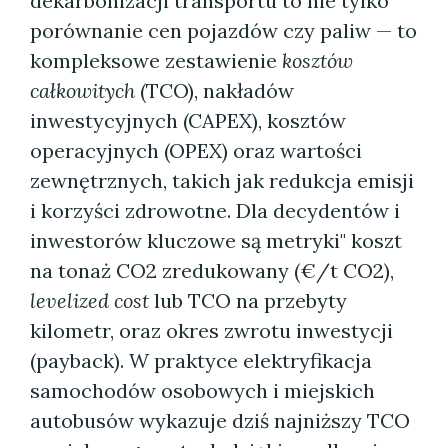
dekarbonizacji transportu to nie tylko
porównanie cen pojazdów czy paliw — to
kompleksowe zestawienie
kosztów
całkowitych
(TCO), nakładów
inwestycyjnych (CAPEX), kosztów
operacyjnych (OPEX) oraz wartości
zewnętrznych, takich jak redukcja emisji
i korzyści zdrowotne. Dla decydentów i
inwestorów kluczowe są metryki" koszt
na tonaż CO2 zredukowany (€/t CO2),
levelized cost
lub TCO na przebyty
kilometr, oraz okres zwrotu inwestycji
(payback). W praktyce elektryfikacja
samochodów osobowych i miejskich
autobusów wykazuje dziś najniższy TCO